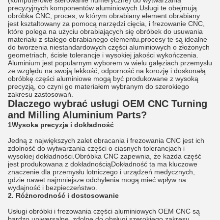
(komputerowe sterowanie numeryczne) do wytwarzania
precyzyjnych komponentów aluminiowych.Usługi te obejmują
obróbka CNC, proces, w którym obrabiany element obrabiany
jest kształtowany za pomocą narzędzi cięcia, i frezowanie CNC,
które polega na użyciu obrabiających się obróbek do usuwania
materiału z stałego obrabianego elementu.procesy te są idealne
do tworzenia niestandardowych części aluminiowych o złożonych
geometriach, ścisłe tolerancje i wysokiej jakości wykończenia.
Aluminium jest popularnym wyborem w wielu gałęziach przemysłu
ze względu na swoją lekkość, odporność na korozję i doskonałą
obróbkę.części aluminiowe mogą być produkowane z wysoką
precyzją, co czyni go materiałem wybranym do szerokiego
zakresu zastosowań.
Dlaczego wybrać usługi OEM CNC Turning
and Milling Aluminium Parts?
1Wysoka precyzja i dokładność
Jedną z największych zalet obracania i frezowania CNC jest ich
zdolność do wytwarzania części o ciasnych tolerancjach i
wysokiej dokładności.Obróbka CNC zapewnia, że każda część
jest produkowana z dokładnościąDokładność ta ma kluczowe
znaczenie dla przemysłu lotniczego i urządzeń medycznych,
gdzie nawet najmniejsze odchylenia mogą mieć wpływ na
wydajność i bezpieczeństwo.
2. Różnorodność i dostosowanie
Usługi obróbki i frezowania części aluminiowych OEM CNC są
bardzo uniwersalne, zdolne do obsługi szerokiego zakresu