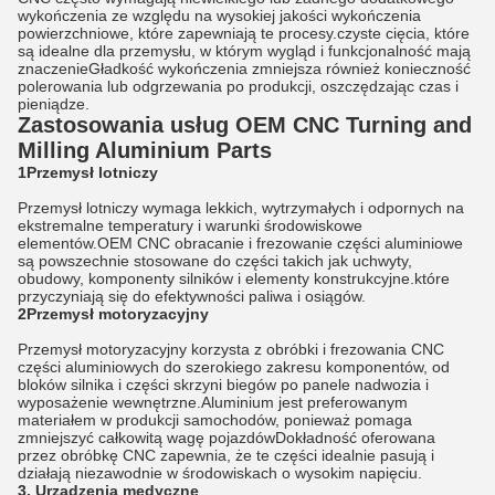
wykończenia ze względu na wysokiej jakości wykończenia
powierzchniowe, które zapewniają te procesy.czyste cięcia, które
są idealne dla przemysłu, w którym wygląd i funkcjonalność mają
znaczenieGładkość wykończenia zmniejsza również konieczność
polerowania lub odgrzewania po produkcji, oszczędzając czas i
pieniądze.
Zastosowania usług OEM CNC Turning and
Milling Aluminium Parts
1Przemysł lotniczy
Przemysł lotniczy wymaga lekkich, wytrzymałych i odpornych na
ekstremalne temperatury i warunki środowiskowe
elementów.OEM CNC obracanie i frezowanie części aluminiowe
są powszechnie stosowane do części takich jak uchwyty,
obudowy, komponenty silników i elementy konstrukcyjne.które
przyczyniają się do efektywności paliwa i osiągów.
2Przemysł motoryzacyjny
Przemysł motoryzacyjny korzysta z obróbki i frezowania CNC
części aluminiowych do szerokiego zakresu komponentów, od
bloków silnika i części skrzyni biegów po panele nadwozia i
wyposażenie wewnętrzne.Aluminium jest preferowanym
materiałem w produkcji samochodów, ponieważ pomaga
zmniejszyć całkowitą wagę pojazdówDokładność oferowana
przez obróbkę CNC zapewnia, że te części idealnie pasują i
działają niezawodnie w środowiskach o wysokim napięciu.
3. Urządzenia medyczne