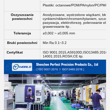
Plastiki: octanowe/POM/PA/nylon/PC/PMM
Oczyszczanie
Anodyzowane, wystrzelone wiązkami, błony
powierzchni
cynkiem/niklem/chromem/tytaniem, szczot
pasywacja, elektroforezę, polerowanie elek
grawerowanie itp..
Tolerancja
±0,002 ~ ±0,005 mm
Bruki powierzchni
Min Ra 0.1~3.2
Certyfikat
ISO 9001:2015,AS9100D,ISO13485:2016,
14001:2015,ROSH,CE itp.