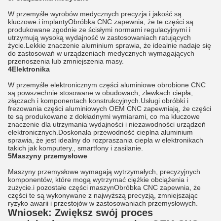
W przemyśle wyrobów medycznych precyzja i jakość są
kluczowe.i implantyObróbka CNC zapewnia, że te części są
produkowane zgodnie ze ścisłymi normami regulacyjnymi i
utrzymują wysoką wydajność w zastosowaniach ratujących
życie.Lekkie znaczenie aluminium sprawia, że idealnie nadaje się
do zastosowań w urządzeniach medycznych wymagających
przenoszenia lub zmniejszenia masy.
4Elektronika
W przemyśle elektronicznym części aluminiowe obrobione CNC
są powszechnie stosowane w obudowach, zlewkach ciepła,
złączach i komponentach konstrukcyjnych.Usługi obróbki i
frezowania części aluminiowych OEM CNC zapewniają, że części
te są produkowane z dokładnymi wymiarami, co ma kluczowe
znaczenie dla utrzymania wydajności i niezawodności urządzeń
elektronicznych.Doskonała przewodność cieplna aluminium
sprawia, że jest idealny do rozpraszania ciepła w elektronikach
takich jak komputery., smartfony i zasilanie.
5Maszyny przemysłowe
Maszyny przemysłowe wymagają wytrzymałych, precyzyjnych
komponentów, które mogą wytrzymać ciężkie obciążenia i
zużycie.i pozostałe części maszynObróbka CNC zapewnia, że
części te są wykonywane z najwyższą precyzją, zmniejszając
ryzyko awarii i przestojów w zastosowaniach przemysłowych.
Wniosek: Zwiększ swój proces