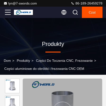
lyn@7-swords.com
86-189-26459278
Czat
Produkty
Dom
>
Produkty
>
Części Do Toczenia CNC, Frezowanie
>
Części aluminiowe do obróbki i frezowania CNC OEM