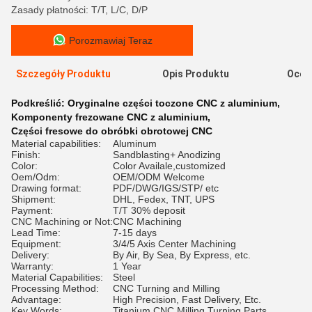
Zasady płatności: T/T, L/C, D/P
Porozmawiaj Teraz
Szczegóły Produktu
Opis Produktu
Ocen
Podkreślić:
Oryginalne części toczone CNC z aluminium
,
Komponenty frezowane CNC z aluminium
,
Części fresowe do obróbki obrotowej CNC
Material capabilities:
Aluminum
Finish:
Sandblasting+ Anodizing
Color:
Color Availale,customized
Oem/Odm:
OEM/ODM Welcome
Drawing format:
PDF/DWG/IGS/STP/ etc
Shipment:
DHL, Fedex, TNT, UPS
Payment:
T/T 30% deposit
CNC Machining or Not:
CNC Machining
Lead Time:
7-15 days
Equipment:
3/4/5 Axis Center Machining
Delivery:
By Air, By Sea, By Express, etc.
Warranty:
1 Year
Material Capabilities:
Steel
Processing Method:
CNC Turning and Milling
Advantage:
High Precision, Fast Delivery, Etc.
Key Words:
Titanium CNC Milling Turning Parts