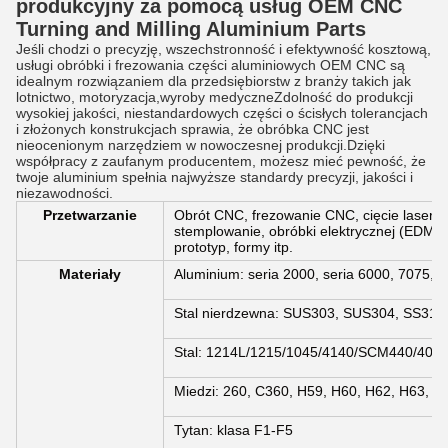
produkcyjny za pomocą usług OEM CNC
Turning and Milling Aluminium Parts
Jeśli chodzi o precyzję, wszechstronność i efektywność kosztową,
usługi obróbki i frezowania części aluminiowych OEM CNC są
idealnym rozwiązaniem dla przedsiębiorstw z branży takich jak
lotnictwo, motoryzacja,wyroby medyczneZdolność do produkcji
wysokiej jakości, niestandardowych części o ścisłych tolerancjach
i złożonych konstrukcjach sprawia, że obróbka CNC jest
nieocenionym narzędziem w nowoczesnej produkcji.Dzięki
współpracy z zaufanym producentem, możesz mieć pewność, że
twoje aluminium spełnia najwyższe standardy precyzji, jakości i
niezawodności.
Przetwarzanie
Obrót CNC, frezowanie CNC, cięcie laserowe
stemplowanie, obróbki elektrycznej (EDM),
prototyp, formy itp.
Materiały
Aluminium: seria 2000, seria 6000, 7075, 5
Stal nierdzewna: SUS303, SUS304, SS316,
Stal: 1214L/1215/1045/4140/SCM440/40Cr
Miedzi: 260, C360, H59, H60, H62, H63, H
Tytan: klasa F1-F5