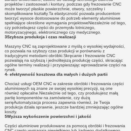
projektów i zastosowań.i kontury, podczas gdy frezowanie CNC
może tworzyć płaskie powierzchnie, otwory, szczeliny i
skomplikowane kształty.Ta elastyczność pozwala producentom
tworzyć wysoce dostosowane do potrzeb elementy aluminiowe
spełniające określone wymagania projektoweNiezależnie od tego,
czy potrzebujesz części do przemysłu lotniczego,
motoryzacyjnego, elektronicznego czy medycznego.
3Szybsza produkcja i czas realizacji
Maszyny CNC są zaprojektowane z myślą o wysokiej wydajności,
co pozwala na szybszy czas produkcji w porównaniu z
tradycyjnymi metodami obróbki.Skręcanie i frezowanie CNC
pozwalają na szybszą i jednolitejszą produkcję części, skracając
ogólne terminy realizacji i przyspieszając wprowadzanie części na
rynek.
4- efektywność kosztowa dla małych i dużych partii
Chociaż usługi OEM CNC w zakresie obróbki i frezowania części
aluminiowych są znane ze swojej wysokiej precyzji, są one
również opłacalne.Niezależnie od tego, czy produkujesz małą
partię komponentów na zamówienie, czy dużą
serięAutomatyzacja procesu zapewnia również, że Twoja
produkcja działa sprawnie, jeszcze bardziej zmniejszając ogólne
koszty.
5Wyższa wykończenie powierzchni i jakość
Części aluminiowe produkowane za pomocą obróbki i frezowania
CNC często wymagają niewielkiego lub żadnego dodatkowego