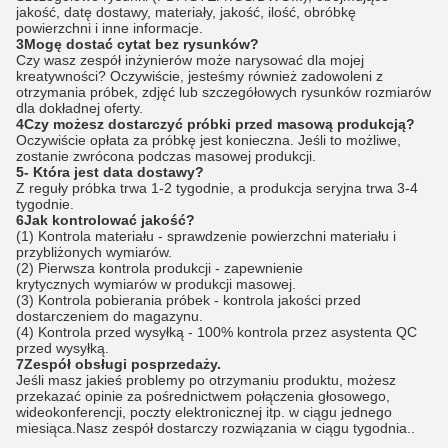
jakość, datę dostawy, materiały, jakość, ilość, obróbkę
powierzchni i inne informacje.
3Mogę dostać cytat bez rysunków?
Czy wasz zespół inżynierów może narysować dla mojej
kreatywności? Oczywiście, jesteśmy również zadowoleni z
otrzymania próbek, zdjęć lub szczegółowych rysunków rozmiarów
dla dokładnej oferty.
4Czy możesz dostarczyć próbki przed masową produkcją?
Oczywiście opłata za próbkę jest konieczna. Jeśli to możliwe,
zostanie zwrócona podczas masowej produkcji.
5- Która jest data dostawy?
Z reguły próbka trwa 1-2 tygodnie, a produkcja seryjna trwa 3-4
tygodnie.
6Jak kontrolować jakość?
(1) Kontrola materiału - sprawdzenie powierzchni materiału i
przybliżonych wymiarów.
(2) Pierwsza kontrola produkcji - zapewnienie
krytycznych wymiarów w produkcji masowej.
(3) Kontrola pobierania próbek - kontrola jakości przed
dostarczeniem do magazynu.
(4) Kontrola przed wysyłką - 100% kontrola przez asystenta QC
przed wysyłką.
7Zespół obsługi posprzedaży.
Jeśli masz jakieś problemy po otrzymaniu produktu, możesz
przekazać opinie za pośrednictwem połączenia głosowego,
wideokonferencji, poczty elektronicznej itp. w ciągu jednego
miesiąca.Nasz zespół dostarczy rozwiązania w ciągu tygodnia..