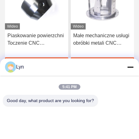
Wideo
Wideo
Małe mechaniczne usługi
Bead Blasted CNC
obróbki metali CNC
Toczenie Frezowanie
Polska powierzchnia do
Części Wykonane na
piaskowania
zamówienie Akcesoria
Porozmawiaj Teraz
Porozmawiaj Teraz
przemysłowe
Lyn
5:41 PM
Good day, what product are you looking for?
Shenzhen Perfect Precision Product Co., Ltd.
lyn@7-swords.com
86-189-26459278