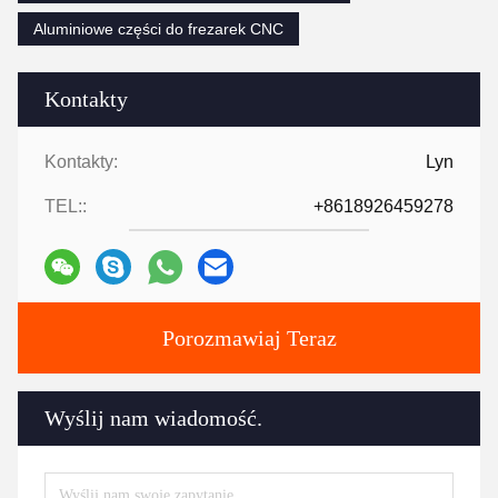
Aluminiowe części do frezarek CNC
Kontakty
Kontakty:
Lyn
TEL::
+8618926459278
Porozmawiaj Teraz
Wyślij nam wiadomość.