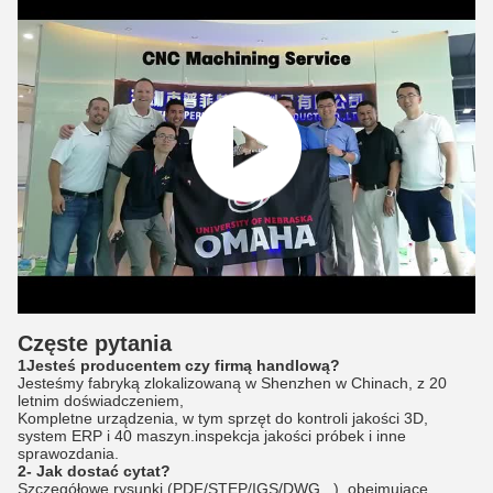
Częste pytania
1Jesteś producentem czy firmą handlową?
Jesteśmy fabryką zlokalizowaną w Shenzhen w Chinach, z 20
letnim doświadczeniem,
Kompletne urządzenia, w tym sprzęt do kontroli jakości 3D,
system ERP i 40 maszyn.inspekcja jakości próbek i inne
sprawozdania.
2- Jak dostać cytat?
Szczegółowe rysunki (PDF/STEP/IGS/DWG...), obejmujące