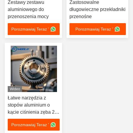
Zestawy zestawu
Zastosowalne
aluminiowego do
długowieczne przekładniki
przenoszenia mocy
przenośne
Porozmawiaj Teraz '
Porozmawiaj Teraz '
Wideo
Łatwe narzędzia z
stopów aluminium o
kącie ciśnienia zęba 20°
i długotrwałej trwałości
Porozmawiaj Teraz '