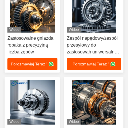
Wideo
Wideo
Zastosowalne gniazda
Zespół napędowy/zespół
robaka z precyzyjną
przesyłowy do
liczbą zębów
zastosowań uniwersalnej
transmisji mocy
Porozmawiaj Teraz '
Porozmawiaj Teraz '
Wideo
Wideo